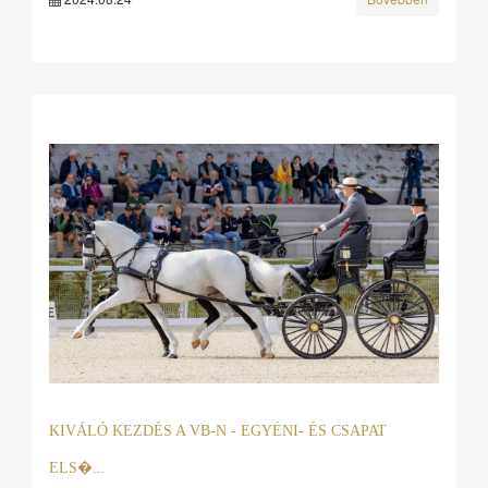
KIVÁLÓ KEZDÉS A VB-N - EGYÉNI- ÉS CSAPAT
ELS�...