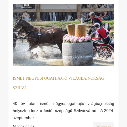
ISMÉT NÉGYESFOGATHAJTÓ VILÁGBAJNOKSÁG
SZILVÁ...
40 év után ismét négyesfogathajtó világbajnokság
helyszíne lesz a festői szépségű Szilvásvárad. A 2024.
szeptember...
2024.08.24
Bővebben