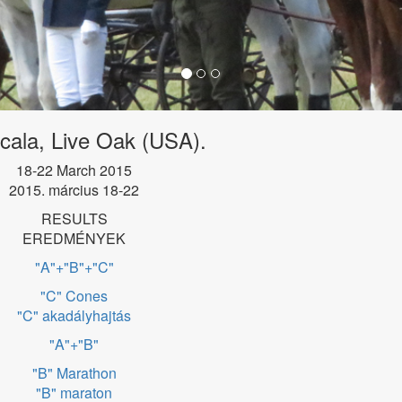
cala, Live Oak (USA).
18-22 March 2015
2015. március 18-22
RESULTS
EREDMÉNYEK
"A"+"B"+"C"
"C" Cones
"C" akadályhajtás
"A"+"B"
"B" Marathon
"B" maraton