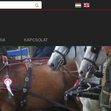
RIA
KAPCSOLAT
›