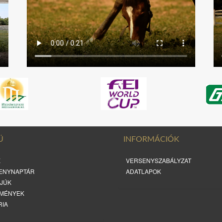
Ü
INFORMÁCIÓK
K
VERSENYSZABÁLYZAT
ENYNAPTÁR
ADATLAPOK
RJÚK
MÉNYEK
RIA