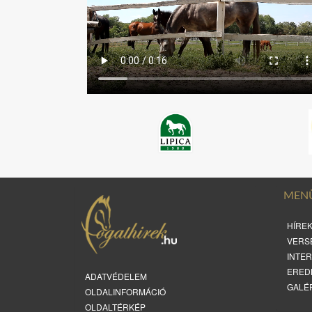
MEN
HÍRE
VERS
INTE
ERED
ADATVÉDELEM
GALÉ
OLDALINFORMÁCIÓ
OLDALTÉRKÉP