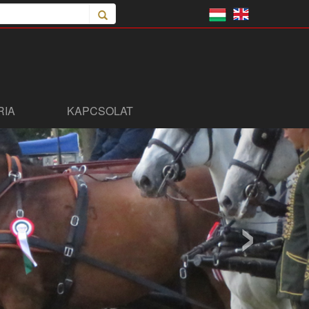
RIA
KAPCSOLAT
›