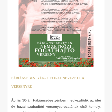
FÁBIÁNSEBESTYÉN-90 FOGAT NEVEZETT A
VERSENYRE
Április 30-án Fábiánsebestyénben megkezdődik az idei
év hazai szabadtéri versenysorozatának első komoly,