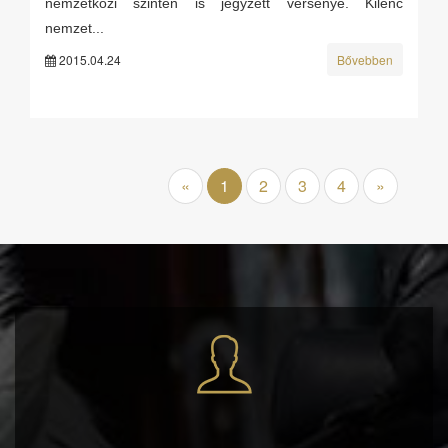
nemzetközi szinten is jegyzett versenye. Kilenc
nemzet...
2015.04.24
Bővebben
«
1
2
3
4
»