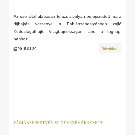
Az eső által alaposan felázott pályán befejeződött ma a
díjhajtás versenye a Fábiánsebestyénben zajló
Kettesfogathajtó Világbajnokságon, ahol a tegnapi
naphoz...
2015.04.30
Bővebben
FÁBIÁNSEBESTYÉN-90 NEVEZÉS ÉRKEZETT